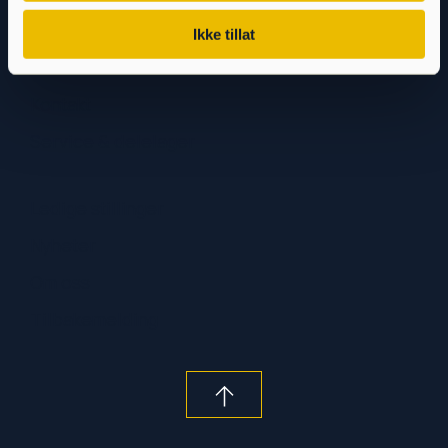
Maskiner
Ikke tillat
Kommende Messer
Kontakt
Service & delelager
Ledige stillinger
Nyheter
Om oss
Tilbakemelding