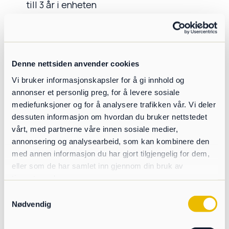
till 3 år i enheten
Onlineövervakning och kontroll oavsett
plats
Särskilt på mobila maskiner är
Denne nettsiden anvender cookies
noggrannheten bättre än konventionella
Vi bruker informasjonskapsler for å gi innhold og
bandvågar
annonser et personlig preg, for å levere sosiale
Kan monteras på alla typer av transportband
mediefunksjoner og for å analysere trafikken vår. Vi deler
dessuten informasjon om hvordan du bruker nettstedet
Lätt att montera och kalibrera
vårt, med partnerne våre innen sosiale medier,
annonsering og analysearbeid, som kan kombinere den
Ingen kalibrering krävs efter vinkeljustering
med annen informasjon du har gjort tilgjengelig for dem,
Inga rörliga delar
eller som de har samlet inn gjennom din bruk av
tjenestene deres.
Inget slitage
Samtykkevalg
Damm- och vibrationssäker
Nødvendig
För sten, sand, jord, avfall, träflis och många