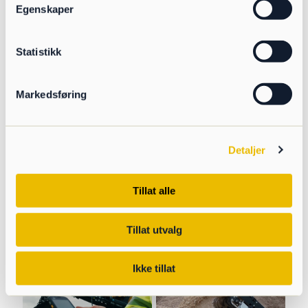
andra användningsområden
Egenskaper
Statistikk
Markedsføring
Detaljer
Tillat alle
Tillat utvalg
Ikke tillat