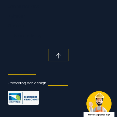
Jobba hos oss
Nyheter
Om oss
Tilbakemelding
Sekretesspolicy
Åpenhetsloven
Utveckling och design:
thepitch.no