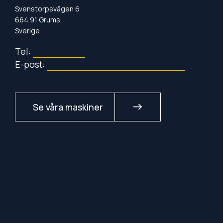
Svenstorpsvägen 6
664 91 Grums
Sverige
Tel:
054-120 400
E-post:
reservdelar@fredheim-maskin.se
Se våra maskiner
east
Maskiner
Kommande mässor
Kontakt
Service & delar