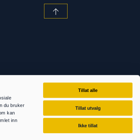
Tillat alle
osiale
n du bruker
Tillat utvalg
som kan
mlet inn
Ikke tillat