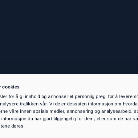
Maskiner
Ledige stillinger
Kommende Messer
Nyheter
Kontakt
Om oss
Service & delelager
Tilbakemelding
r cookies
er for å gi innhold og annonser et personlig preg, for å levere s
nalysere trafikken vår. Vi deler dessuten informasjon om hvorda
nerne våre innen sosiale medier, annonsering og analysearbeid, 
formasjon du har gjort tilgjengelig for dem, eller som de har sa
stene deres.