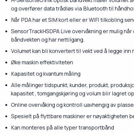
H-Sensortechnik optisk båndvekt måler volumet av
og overfører data trådløs via Bluetooth til håndho
Når PDA har et SIM kort eller er WIFI tilkobling se
SensorTrackHSDPA Live overvåkning er mulig når opt
båndvekten og har nettilgang.
Volumet kan bli konvertert til vekt ved å legge in
Øke maskin effektiviteten
Kapasitet og kvantum måling
Alle målinger tidspunkt, kunder, produkt, produksjo
kapasitet , tomgangskjøring og volum blir lagret op
Online overvåking og kontroll uavhengig av plasse
Spesielt på flyttbare maskiner er nøyaktigheten 
Kan monteres på alle typer transportbånd