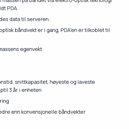
 massen på bandet via elektro-optisk teknologi
ldt PDA.
ndes data til serveren.
isk båndvekt er i gang, PDA’en er tilkoblet til
n massens egenvekt
nstid, snittkapasitet, høyeste og laveste
ptil 3 år i enheten
ring
bedre enn konvensjonelle båndvekter