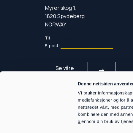
Myrer skog 1,
1820 Spydeberg
NORWAY
Tlf:
+47 69 80 88 30
E-post:
post@fredheim-maskin.no
Se våre
east
maskiner
Denne nettsiden anvende
Vi bruker informasjonskapsl
Personvernerklæring
mediefunksjoner og for å a
Åpenhetsloven
nettstedet vårt, med part
Design & utvikling:
thepitch.no
kombinere den med annen in
gjennom din bruk av tjene