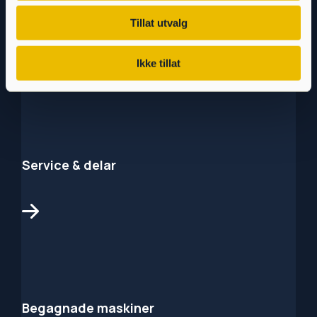
Våra märken
Tillat utvalg
Ikke tillat
Service & delar
Begagnade maskiner