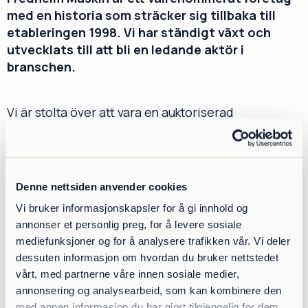
med en historia som sträcker sig tillbaka till
etableringen 1998. Vi har ständigt växt och
utvecklats till att bli en ledande aktör i
branschen.
Vi är stolta över att vara en auktoriserad
återförsäljare för erkända varumärken som
Keestrack, Sandvik, Telestack och Rapid. På den
norska marknaden erbjuds också Neuenhauser,
Denne nettsiden anvender cookies
McQuaid och Rammer.
Vi bruker informasjonskapsler for å gi innhold og
Dessutom erbjuder vi heltäckande service- och
annonser et personlig preg, for å levere sosiale
reparationstjänster både i fält och i vår moderna
mediefunksjoner og for å analysere trafikken vår. Vi deler
verkstad.
dessuten informasjon om hvordan du bruker nettstedet
vårt, med partnerne våre innen sosiale medier,
Vi förstår också vikten av finansiering, därför
annonsering og analysearbeid, som kan kombinere den
med annen informasjon du har gjort tilgjengelig for dem,