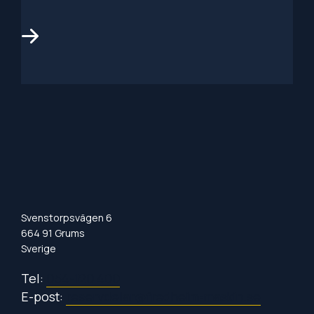
Svenstorpsvägen 6
664 91 Grums
Sverige
Tel:
054-120 400
E-post:
reservdelar@fredheim-maskin.se