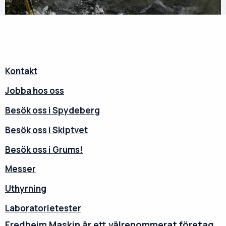
Kontakt
Jobba hos oss
Besök oss i Spydeberg
Besök oss i Skiptvet
Besök oss i Grums!
Messer
Uthyrning
Laboratorietester
Fredheim Maskin är ett välrenommerat företag