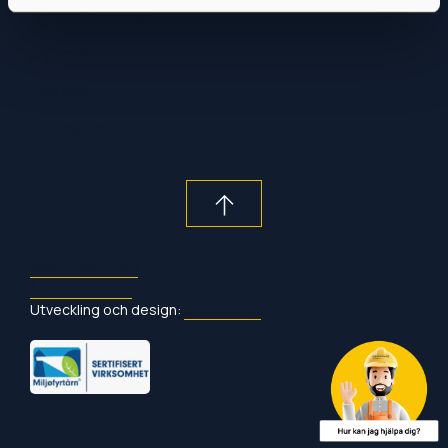
Jobba hos oss
Nyheter
Om oss
Tilbakemelding
Sekretesspolicy
Åpenhetsloven
Utveckling och design:
thepitch.no