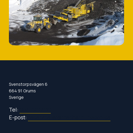
Svenstorpsvägen 6
664 91 Grums
Sverige
Tel:
054-120 400
E-post:
reservdelar@fredheim-maskin.se