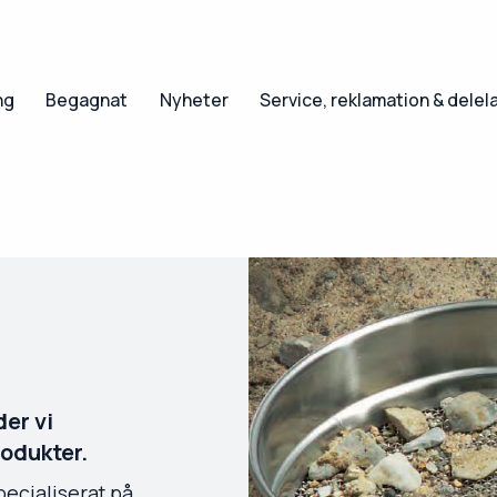
ng
Begagnat
Nyheter
Service, reklamation & delel
er vi
rodukter.
pecialiserat på