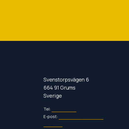
Svenstorpsvägen 6
664 91 Grums
Sverige
Tel:
054-120 400
E-post:
reservdelar@fredheim-
maskin.se