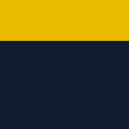
Maskiner
Jobba hos oss
Kommande mässor
Nyheter
Kontakt
Om oss
Service & delar
Tilbakemelding