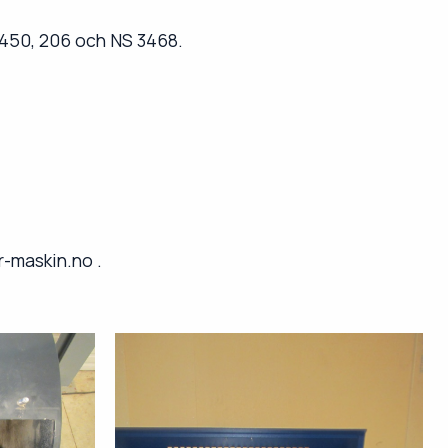
13450, 206 och NS 3468.
r-maski
n.no
.