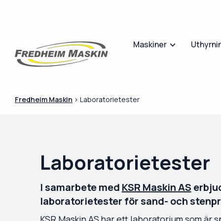
Maskiner
Uthyrni
Fredheim Maskin
>
Laboratorietester
Laboratorietester
I samarbete med
KSR Maskin AS
erbjud
laboratorietester för sand- och stenp
KSR Maskin AS har ett laboratorium som är s