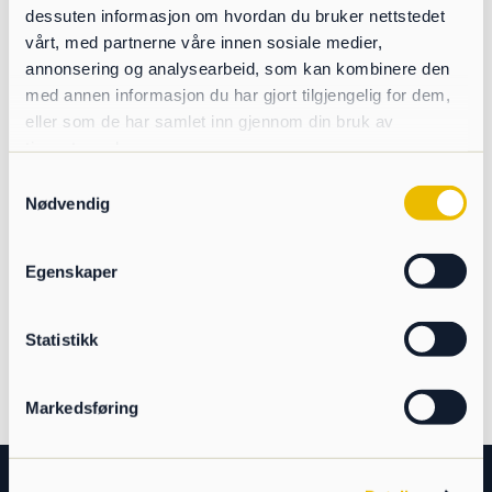
dessuten informasjon om hvordan du bruker nettstedet
vårt, med partnerne våre innen sosiale medier,
annonsering og analysearbeid, som kan kombinere den
med annen informasjon du har gjort tilgjengelig for dem,
eller som de har samlet inn gjennom din bruk av
tjenestene deres.
Samtykkevalg
PLATS
Nødvendig
Norges Varemesse
Messeveien 8
Egenskaper
Lillestrøm
,
2004
+ Google Map
Statistikk
Svenske Maskinmässan – Solvalla
Oktoberdager 2025, 23-24 Oktober
Markedsføring