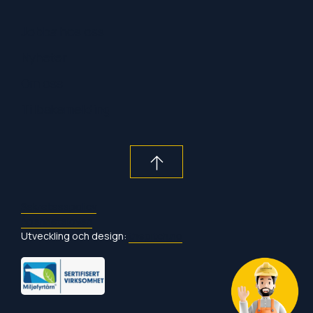
Jobba hos oss
Nyheter
Om oss
Tilbakemelding
Sekretesspolicy
Åpenhetsloven
Utveckling och design:
thepitch.no