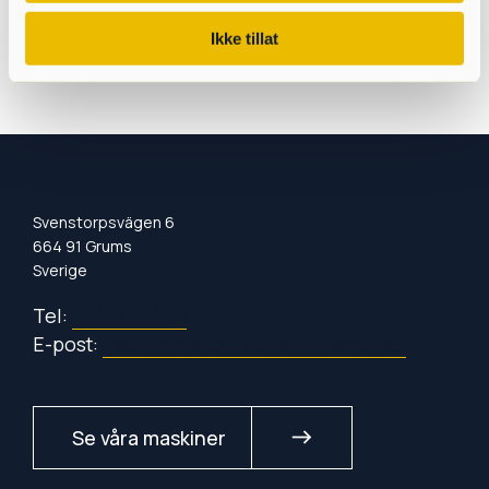
Ikke tillat
Svenstorpsvägen 6
664 91 Grums
Sverige
Tel:
054-120 400
E-post:
reservdelar@fredheim-maskin.se
Se våra maskiner
east