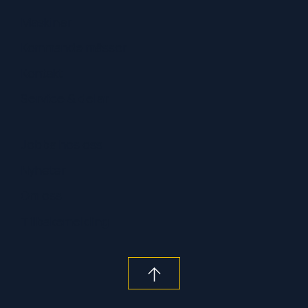
Maskiner
Kommande mässor
Kontakt
Service & delar
Jobba hos oss
Nyheter
Om oss
Tilbakemelding