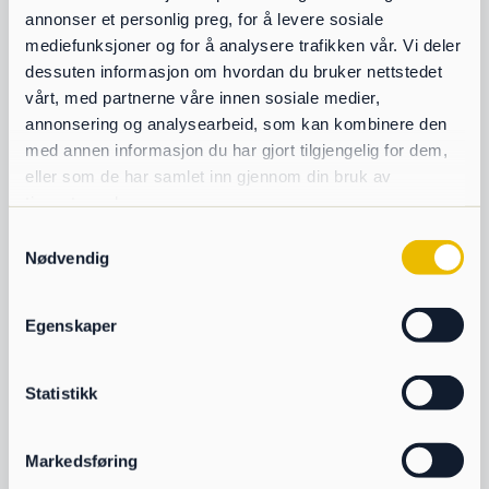
annonser et personlig preg, for å levere sosiale
Intag upp till 185mm – Vikt: 36/47 ton
mediefunksjoner og for å analysere trafikken vår. Vi deler
dessuten informasjon om hvordan du bruker nettstedet
vårt, med partnerne våre innen sosiale medier,
annonsering og analysearbeid, som kan kombinere den
med annen informasjon du har gjort tilgjengelig for dem,
eller som de har samlet inn gjennom din bruk av
tjenestene deres.
Samtykkevalg
Nødvendig
2:1 Kona & spindel
Egenskaper
Statistikk
Markedsføring