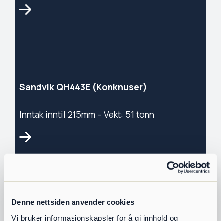
Sandvik QH443E (Konknuser)
Inntak inntil 215mm – Vekt: 51 tonn
Denne nettsiden anvender cookies
Sandvik QH332 DDHS (Konkross)
Vi bruker informasjonskapsler for å gi innhold og