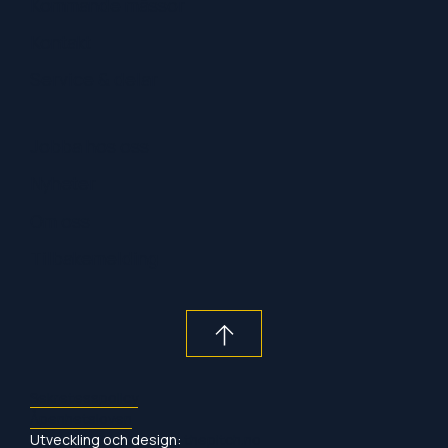
Kommande mässor
Kontakt
Service & delar
Jobba hos oss
Nyheter
Om oss
Tilbakemelding
Sekretesspolicy
Åpenhetsloven
Utveckling och design:
thepitch.no