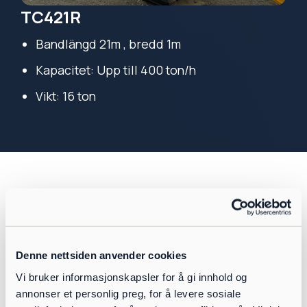
TC421R
Bandlängd 21m , bredd 1m
Kapacitet: Upp till 400 ton/h
Vikt: 16 ton
Undvik extra massahantering och öka
effektiviteten
Snabbare och billigare uppläggning av massor
Denne nettsiden anvender cookies
Hög kapacitet på upp till 400 ton/h
Vi bruker informasjonskapsler for å gi innhold og
Radiell funktion ger betydligt mer uppläggning än
annonser et personlig preg, for å levere sosiale