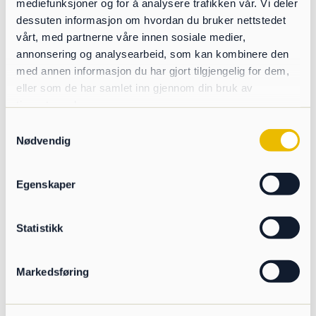
mediefunksjoner og for å analysere trafikken vår. Vi deler
en standard stacker
dessuten informasjon om hvordan du bruker nettstedet
Hög uppläggningskapacitet med radiell funktion
vårt, med partnerne våre innen sosiale medier,
upp till ca. 14 600 ton
annonsering og analysearbeid, som kan kombinere den
med annen informasjon du har gjort tilgjengelig for dem,
Riggtid på endast 15min
eller som de har samlet inn gjennom din bruk av
Diesel eller Elektrisk drift
tjenestene deres.
Samtykkevalg
Mycket användar & servicevänlig
Nødvendig
Maskin kan enkelt transporteras
Egenskaper
Statistikk
Markedsføring