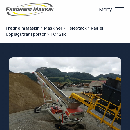
Meny
Fredheim Maskin
>
Maskiner
>
Telestack
>
Radiell
upplagstransportör
>
TC421R